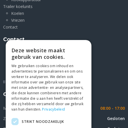
Trailer koelunits
Koelen
Vriezen
Contact
Contact
Deze website maakt
Kleimoer 1 F
gebruik van cookies.
9030 Mariakerke
+32 9/2823227
We gebruiken cookies om inhoud en
advertenties te personaliseren en om ons
gio@jesco4u.be
verkeer te analyseren. We delen ook
BTW BE 0439.072.676
informatie over uw gebruik van onze site
met onze advertentie- en analysepartners,
die deze kunnen combineren met andere
Openingsuren
informatie die u aan hen heeft verstrekt of
die zij hebben verzameld door uw gebruik
Maandag - Vrijdag
08:00 - 17:00
van hun diensten.
Privacybeleid
Zaterdag
Gesloten
STRIKT NOODZAKELIJK