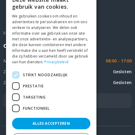
Kleimoer 1 F
gebruik van cookies.
9030 Mariakerke
+32 9/2823227
We gebruiken cookies om inhoud en
advertenties te personaliseren en om ons
gio@jesco4u.be
verkeer te analyseren. We delen ook
BTW BE 0439.072.676
informatie over uw gebruik van onze site
met onze advertentie- en analysepartners,
die deze kunnen combineren met andere
Openingsuren
informatie die u aan hen heeft verstrekt of
die zij hebben verzameld door uw gebruik
Maandag - Vrijdag
08:00 - 17:00
van hun diensten.
Privacybeleid
Zaterdag
Gesloten
STRIKT NOODZAKELIJK
Zondag
Gesloten
PRESTATIE
TARGETING
Service 24/7 beschikbaar
FUNCTIONEEL
ALLES ACCEPTEREN