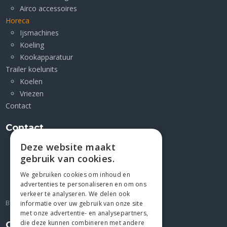
Airco accessoires
Horeca
Ijsmachines
Koeling
Kookapparatuur
Trailer koelunits
Koelen
Vriezen
Contact
Contact
Deze website maakt
Kleimoer 1 F
gebruik van cookies.
9030 Mariakerke
+32 9/2823227
We gebruiken cookies om inhoud en
advertenties te personaliseren en om ons
gio@jesco4u.be
verkeer te analyseren. We delen ook
BTW BE 0439.072.676
informatie over uw gebruik van onze site
met onze advertentie- en analysepartners,
die deze kunnen combineren met andere
Openingsuren