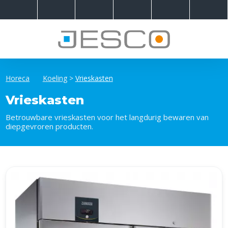
Horeca
Koeling
>
Vrieskasten
Vrieskasten
Betrouwbare vrieskasten voor het langdurig bewaren van
diepgevroren producten.