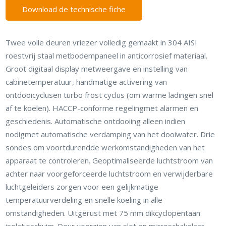
Download de technische fiche
Twee volle deuren vriezer volledig gemaakt in 304 AISI
roestvrij staal metbodempaneel in anticorrosief materiaal.
Groot digitaal display metweergave en instelling van
cabinetemperatuur, handmatige activering van
ontdooicyclusen turbo frost cyclus (om warme ladingen snel
af te koelen). HACCP-conforme regelingmet alarmen en
geschiedenis. Automatische ontdooiing alleen indien
nodigmet automatische verdamping van het dooiwater. Drie
sondes om voortdurendde werkomstandigheden van het
apparaat te controleren. Geoptimaliseerde luchtstroom van
achter naar voorgeforceerde luchtstroom en verwijderbare
luchtgeleiders zorgen voor een gelijkmatige
temperatuurverdeling en snelle koeling in alle
omstandigheden. Uitgerust met 75 mm dikcyclopentaan
isolatieschuim. Deur voorzien van slot en microschakelaar