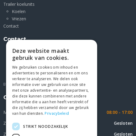
Trailer koelunits
Koelen
Vriezen
Contact
Contact
Deze website maakt
Kleimoer 1 F
gebruik van cookies.
9030 Mariakerke
+32 9/2823227
We gebruiken cookies om inhoud en
advertenties te personaliseren en om ons
gio@jesco4u.be
verkeer te analyseren. We delen ook
BTW BE 0439.072.676
informatie over uw gebruik van onze site
met onze advertentie- en analysepartners,
die deze kunnen combineren met andere
Openingsuren
informatie die u aan hen heeft verstrekt of
die zij hebben verzameld door uw gebruik
Maandag - Vrijdag
08:00 - 17:00
van hun diensten.
Privacybeleid
Zaterdag
Gesloten
STRIKT NOODZAKELIJK
Zondag
Gesloten