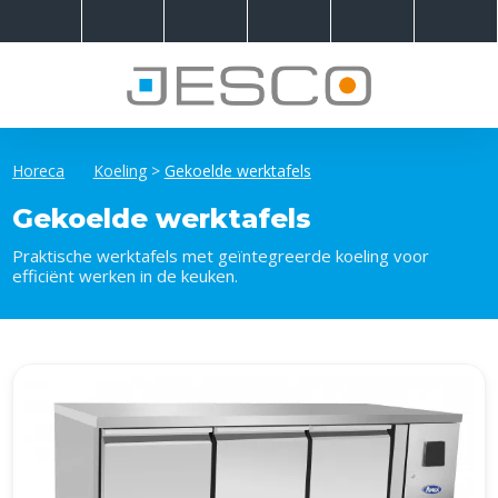
Horeca
Koeling
>
Gekoelde werktafels
Gekoelde werktafels
Praktische werktafels met geïntegreerde koeling voor
efficiënt werken in de keuken.