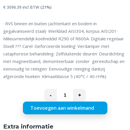
€ 3096.39 incl BTW
(21%)
· RVS binnen en buiten (achterkant en bodem in
gegalvaniseerd staal)· Werkblad AISI304, korpus AISI201·
Milieuvriendelijk koelmiddel R290 of R600A· Digitale regelaar
Dixell ??? Carel· Geforceerde koeling· Verdamper met
cataphorese behandeling· Zelfsluitende deuren· Deurdichting
met magneetband, demonteerbaar zonder gereedschap en
eenvoudig te reinigen· Eenvoudige reiniging dankzij
afgeronde hoeken· Klimaatklasse 5 (40°C / 40 rH%)
-
+
Toevoegen aan winkelmand
Extra informatie