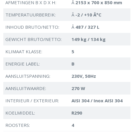
AFMETINGEN B X D X H:
Â
2153 x 700 x 850 mm
TEMPERATUURBEREIK:
Â
-2 / +10 Â°C
INHOUD BRUTO/NETTO:
Â
487 / 327 L
GEWICHT BRUTO/NETTO:
149 kg / 134 kg
KLIMAAT KLASSE:
5
ENERGIE LABEL:
B
AANSLUITSPANNING:
230V, 50Hz
AANSLUITWAARDE:
270 W
INTERIEUR / EXTERIEUR:
AISI 304 / Inox AISI 304
KOELMIDDEL:
R290
ROOSTERS:
4