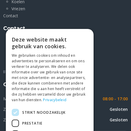
Koelen
Vriezen
Contact
Contact
Deze website maakt
Kleimoer 1 F
gebruik van cookies.
9030 Mariakerke
+32 9/2823227
We gebruiken cookies om inhoud en
advertenties te personaliseren en om ons
gio@jesco4u.be
verkeer te analyseren. We delen ook
BTW BE 0439.072.676
informatie over uw gebruik van onze site
met onze advertentie- en analysepartners,
die deze kunnen combineren met andere
Openingsuren
informatie die u aan hen heeft verstrekt of
die zij hebben verzameld door uw gebruik
Maandag - Vrijdag
08:00 - 17:00
van hun diensten.
Privacybeleid
Zaterdag
Gesloten
STRIKT NOODZAKELIJK
Zondag
Gesloten
PRESTATIE