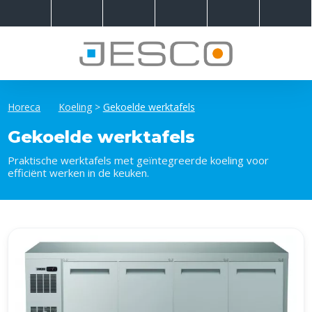
Horeca
Koeling
>
Gekoelde werktafels
Gekoelde werktafels
Praktische werktafels met geïntegreerde koeling voor
efficiënt werken in de keuken.