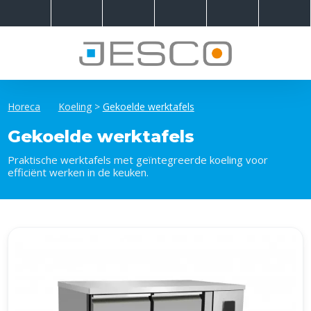
Horeca
Koeling
>
Gekoelde werktafels
Gekoelde werktafels
Praktische werktafels met geïntegreerde koeling voor
efficiënt werken in de keuken.