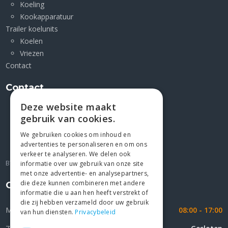
Koeling
Kookapparatuur
Trailer koelunits
Koelen
Vriezen
Contact
Contact
Deze website maakt
Kleimoer 1 F
gebruik van cookies.
9030 Mariakerke
+32 9/2823227
We gebruiken cookies om inhoud en
advertenties te personaliseren en om ons
gio@jesco4u.be
verkeer te analyseren. We delen ook
BTW BE 0439.072.676
informatie over uw gebruik van onze site
met onze advertentie- en analysepartners,
die deze kunnen combineren met andere
Openingsuren
informatie die u aan hen heeft verstrekt of
die zij hebben verzameld door uw gebruik
Maandag - Vrijdag
08:00 - 17:00
van hun diensten.
Privacybeleid