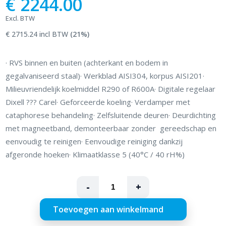
€ 2244.00
Excl. BTW
€ 2715.24 incl BTW
(21%)
· RVS binnen en buiten (achterkant en bodem in
gegalvaniseerd staal)· Werkblad AISI304, korpus AISI201·
Milieuvriendelijk koelmiddel R290 of R600A· Digitale regelaar
Dixell ??? Carel· Geforceerde koeling· Verdamper met
cataphorese behandeling· Zelfsluitende deuren· Deurdichting
met magneetband, demonteerbaar zonder gereedschap en
eenvoudig te reinigen· Eenvoudige reiniging dankzij
afgeronde hoeken· Klimaatklasse 5 (40°C / 40 rH%)
-
+
Toevoegen aan winkelmand