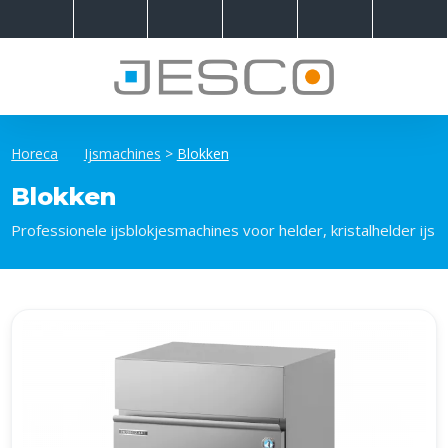
Horeca
Ijsmachines
>
Blokken
Blokken
Professionele ijsblokjesmachines voor helder, kristalhelder ijs