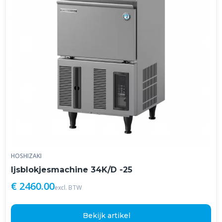
HOSHIZAKI
Ijsblokjesmachine 34K/D -25
€ 2460.00
excl. BTW
Bekijk artikel