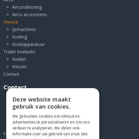
Airconditioning
Airco accessoires
Horeca
Ijsmachines
Koeling
Kookapparatuur
Trailer koelunits
Koelen
Vriezen
Contact
Contact
Deze website maakt
Kleimoer 1 F
gebruik van cookies.
9030 Mariakerke
+32 9/2823227
We gebruiken cookies om inhoud en
advertenties te personaliseren en om ons
gio@jesco4u.be
verkeer te analyseren. We delen ook
BTW BE 0439.072.676
informatie over uw gebruik van onze site