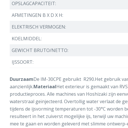
OPSLAGCAPACITEIT:
AFMETINGEN B X D X H:
ELEKTRISCH VERMOGEN:
KOELMIDDEL:
GEWICHT BRUTO/NETTO:
IJSSOORT:
Duurzaam
De IM-30CPE gebruikt R290.Het gebruik van
aanzienlijk.
Materiaal
Het exterieur is gemaakt van RVS
productieproces. Alle machines van Hoshizaki zijn een
waterstraal geïnjecteerd. Overtollig water verlaat de ge
tijdens de ijsvorming temperaturen tot -30°C worden be
resulteert in het zuiverst mogelijke ijs, terwijl uw m
mee te gaan en worden geleverd met slimme ontwerp-ex