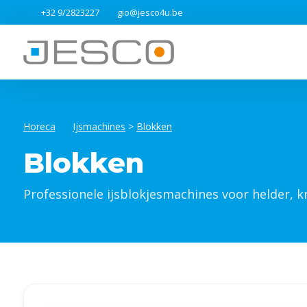
+32 9/2823227
gio@jesco4u.be
Horeca
Ijsmachines
>
Blokken
Blokken
Professionele ijsblokjesmachines voor helder, kr