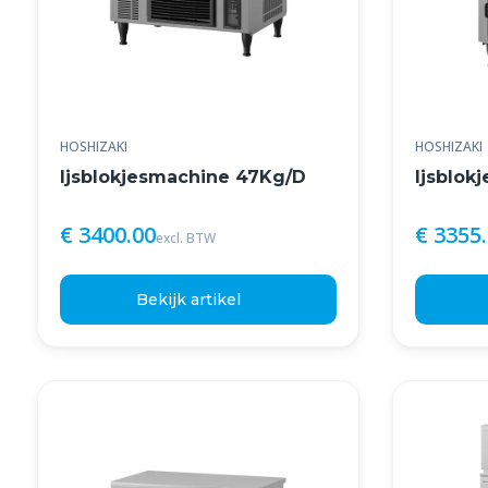
HOSHIZAKI
HOSHIZAKI
Ijsblokjesmachine 47Kg/D
Ijsblok
€ 3400.00
€ 3355
excl. BTW
Bekijk artikel