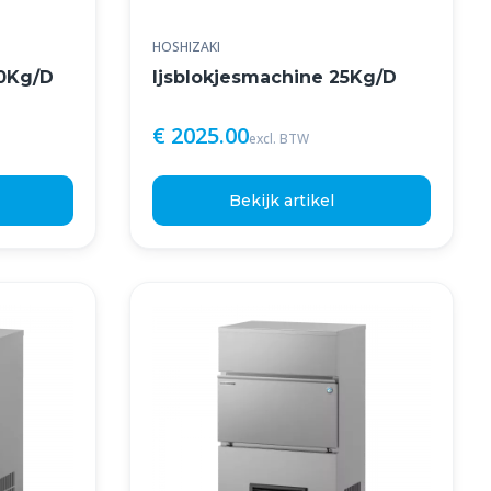
HOSHIZAKI
40Kg/D
Ijsblokjesmachine 25Kg/D
€ 2025.00
excl. BTW
Bekijk artikel