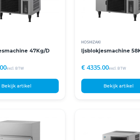
HOSHIZAKI
jesmachine 47Kg/D
Ijsblokjesmachine 58
.00
€ 4335.00
excl. BTW
excl. BTW
Bekijk artikel
Bekijk artikel