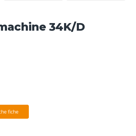
smachine 34K/D
he fiche