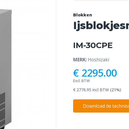
Blokken
Ijsblokje
IM-30CPE
MERK:
Hoshizaki
€ 2295.00
Excl. BTW
€ 2776.95 incl BTW
(21%)
Download de technisc