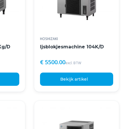
HOSHIZAKI
Kg/D
Ijsblokjesmachine 104K/D
€ 5500.00
excl. BTW
Bekijk artikel