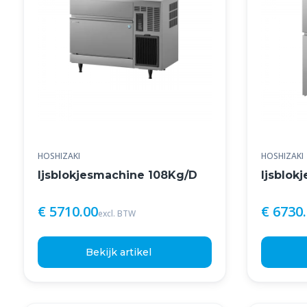
HOSHIZAKI
HOSHIZAKI
Ijsblokjesmachine 108Kg/D
Ijsblok
€ 5710.00
€ 6730
excl. BTW
Bekijk artikel