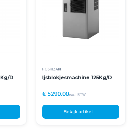
HOSHIZAKI
0Kg/D
Ijsblokjesmachine 125Kg/D
€ 5290.00
excl. BTW
Bekijk artikel