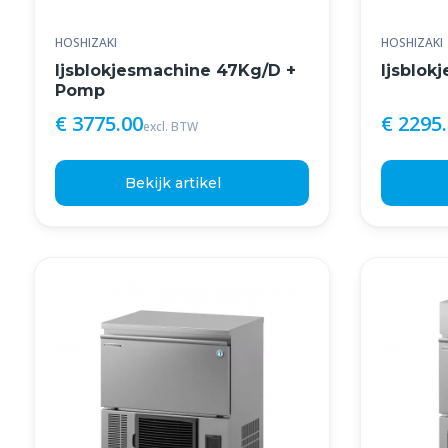
HOSHIZAKI
HOSHIZAKI
Ijsblokjesmachine 47Kg/D +
Ijsblok
Pomp
€ 3775.00
€ 2295
excl. BTW
Bekijk artikel