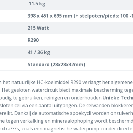
11.5 kg
398 x 451 x 695 mm (+ stelpoten/pieds: 100
215 Watt
R290
41 / 36 kg
Standard (28x28x32mm)
 het natuurlijke HC-koelmiddel R290 verlaagt het algemene
. Het gesloten watercircuit biedt maximale bescherming tege
voudig te gebruiken, reinigen en onderhouden.
Unieke Tech
sloten cel via een aantal uitgangen. De celwanden blokkeren d
reikt. Dankzij de automatische spoelcycli worden onzuiverhe
achine tegen verkalking en mineraalophoping wordt beschermd
tra???s, zoals een magnetische waterpomp zonder directe 