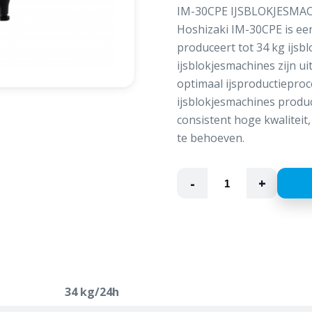
IM-30CPE IJSBLOKJESM
Hoshizaki IM-30CPE is ee
produceert tot 34 kg ijsbl
ijsblokjesmachines zijn u
optimaal ijsproductiepro
ijsblokjesmachines produ
consistent hoge kwalitei
te behoeven.
-
+
34 kg/24h