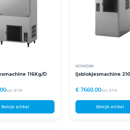
HOSHIZAKI
jesmachine 116Kg/D
Ijsblokjesmachine 21
.00
€ 7660.00
excl. BTW
excl. BTW
Bekijk artikel
Bekijk artikel