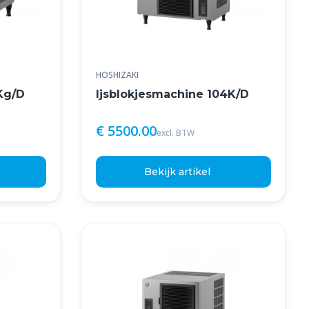
HOSHIZAKI
Kg/D
Ijsblokjesmachine 104K/D
€ 5500.00
excl. BTW
Bekijk artikel