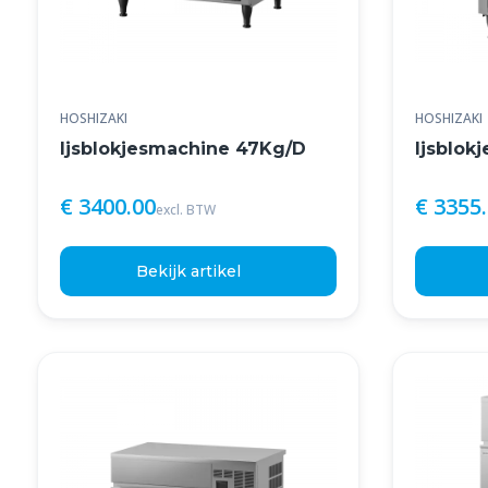
HOSHIZAKI
HOSHIZAKI
Ijsblokjesmachine 47Kg/D
Ijsblok
€ 3400.00
€ 3355
excl. BTW
Bekijk artikel