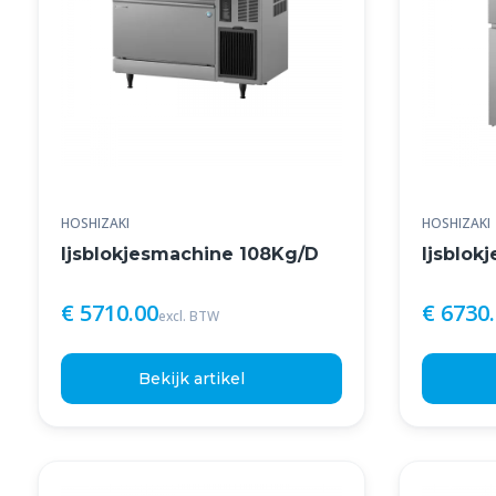
HOSHIZAKI
HOSHIZAKI
Ijsblokjesmachine 108Kg/D
Ijsblok
€ 5710.00
€ 6730
excl. BTW
Bekijk artikel