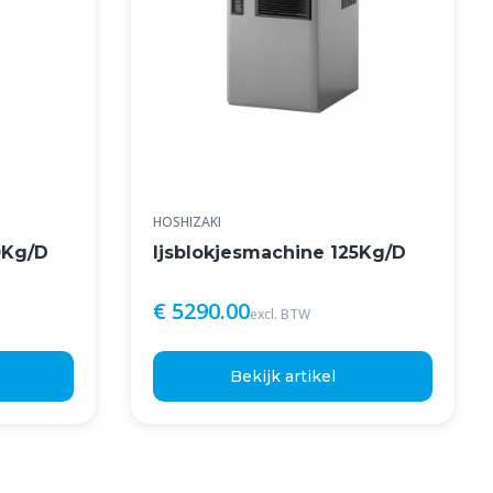
HOSHIZAKI
0Kg/D
Ijsblokjesmachine 125Kg/D
€ 5290.00
excl. BTW
Bekijk artikel