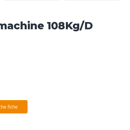
smachine 108Kg/D
he fiche