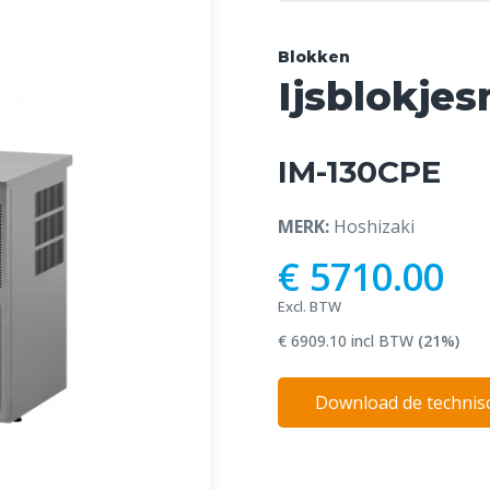
Blokken
Ijsblokje
IM-130CPE
MERK:
Hoshizaki
€ 5710.00
Excl. BTW
€ 6909.10 incl BTW
(21%)
Download de technisc