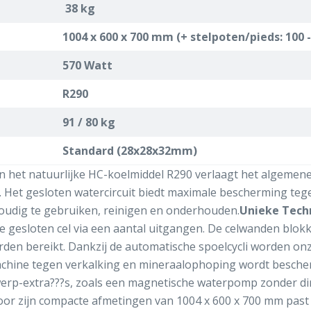
38 kg
1004 x 600 x 700 mm (+ stelpoten/pieds: 100
570 Watt
R290
91 / 80 kg
Standard (28x28x32mm)
 het natuurlijke HC-koelmiddel R290 verlaagt het algemene
. Het gesloten watercircuit biedt maximale bescherming tege
voudig te gebruiken, reinigen en onderhouden.
Unieke Tech
de gesloten cel via een aantal uitgangen. De celwanden blokke
rden bereikt. Dankzij de automatische spoelcycli worden onz
uw machine tegen verkalking en mineraalophoping wordt besche
rp-extra???s, zoals een magnetische waterpomp zonder dir
or zijn compacte afmetingen van 1004 x 600 x 700 mm past