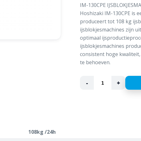
IM-130CPE IJSBLOKJES
Hoshizaki IM-130CPE is e
produceert tot 108 kg ijsb
ijsblokjesmachines zijn u
optimaal ijsproductiepro
ijsblokjesmachines produ
consistent hoge kwalitei
te behoeven.
-
+
108kg /24h