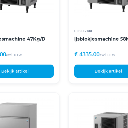
HOSHIZAKI
jesmachine 47Kg/D
Ijsblokjesmachine 58
.00
€ 4335.00
excl. BTW
excl. BTW
Bekijk artikel
Bekijk artikel