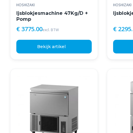
HOSHIZAKI
HOSHIZAKI
Ijsblokjesmachine 47Kg/D +
Ijsblok
Pomp
€ 3775.00
€ 2295
excl. BTW
Bekijk artikel