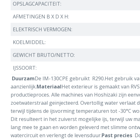
OPSLAGCAPACITEIT:
AFMETINGEN B X D X H:
ELEKTRISCH VERMOGEN:
KOELMIDDEL:
GEWICHT BRUTO/NETTO:
IJSSOORT:
Duurzam
De IM-130CPE gebruikt R290.Het gebruik van
aanzienlijk.
Materiaal
Het exterieur is gemaakt van RVS
productieproces. Alle machines van Hoshizaki zijn een
zoetwaterstraal geïnjecteerd. Overtollig water verlaat 
terwijl tijdens de ijsvorming temperaturen tot -30°C wo
Dit resulteert in het zuiverst mogelijke ijs, terwijl 
lang mee te gaan en worden geleverd met slimme ontwe
watercircuit en verlengt de levensduur.
Past precies
Do