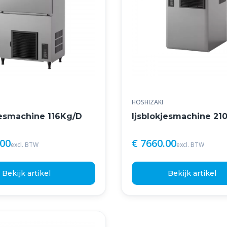
HOSHIZAKI
jesmachine 116Kg/D
Ijsblokjesmachine 21
.00
€ 7660.00
excl. BTW
excl. BTW
Bekijk artikel
Bekijk artikel