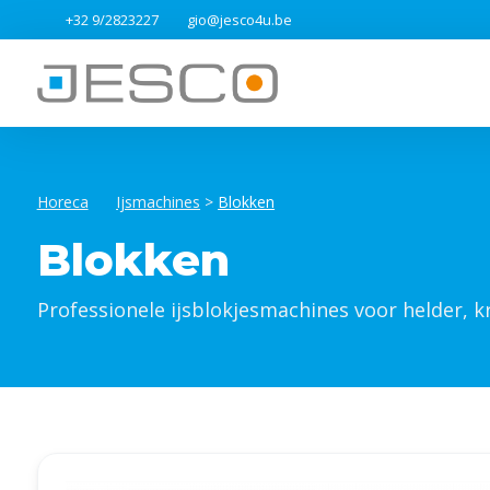
+32 9/2823227
gio@jesco4u.be
Horeca
Ijsmachines
>
Blokken
Blokken
Professionele ijsblokjesmachines voor helder, kr