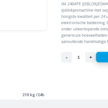
IM-240APE IJSBLOKJESMA
ijsblokjesmachine met sep
hoogste kwaliteit per 24 u
elektronische bediening. D
onder uiteenlopende oms
genereuze hoeveelheden ij
aanvullende handmatige 
-
+
210 kg /24h