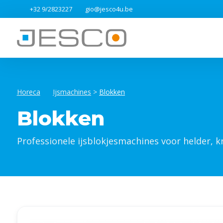
+32 9/2823227
gio@jesco4u.be
Horeca
Ijsmachines
>
Blokken
Blokken
Professionele ijsblokjesmachines voor helder, kr