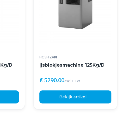
HOSHIZAKI
0Kg/D
Ijsblokjesmachine 125Kg/D
€ 5290.00
excl. BTW
Bekijk artikel