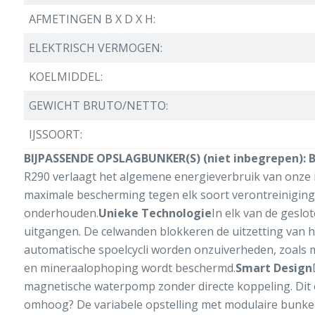
AFMETINGEN B X D X H:
ELEKTRISCH VERMOGEN:
KOELMIDDEL:
GEWICHT BRUTO/NETTO:
IJSSOORT:
BIJPASSENDE OPSLAGBUNKER(S) (niet inbegrepen): B-
R290 verlaagt het algemene energieverbruik van onze i
maximale bescherming tegen elk soort verontreiniging 
onderhouden.
Unieke Technologie
In elk van de geslot
uitgangen. De celwanden blokkeren de uitzetting van het
automatische spoelcycli worden onzuiverheden, zoals min
en mineraalophoping wordt beschermd.
Smart Design
magnetische waterpomp zonder directe koppeling. Dit e
omhoog? De variabele opstelling met modulaire bunkers 