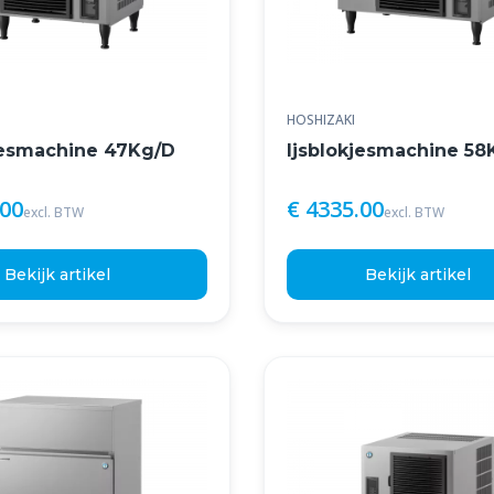
HOSHIZAKI
jesmachine 47Kg/D
Ijsblokjesmachine 58
.00
€ 4335.00
excl. BTW
excl. BTW
Bekijk artikel
Bekijk artikel