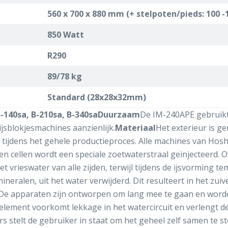
560 x 700 x 880 mm (+ stelpoten/pieds: 100
850 Watt
R290
89/78 kg
Standard (28x28x32mm)
140sa, B-210sa, B-340sa
Duurzaam
De IM-240APE gebruikt
jsblokjesmachines aanzienlijk.
Materiaal
Het exterieur is g
tijdens het gehele productieproces. Alle machines van Hoshi
en cellen wordt een speciale zoetwaterstraal geïnjecteerd. Ov
 vrieswater van alle zijden, terwijl tijdens de ijsvorming t
eralen, uit het water verwijderd. Dit resulteert in het zuive
De apparaten zijn ontworpen om lang mee te gaan en worde
lement voorkomt lekkage in het watercircuit en verlengt d
stelt de gebruiker in staat om het geheel zelf samen te ste