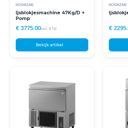
HOSHIZAKI
HOSHIZAKI
Ijsblokjesmachine 47Kg/D +
Ijsblok
Pomp
€ 3775.00
€ 2295
excl. BTW
Bekijk artikel