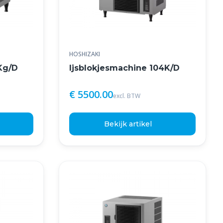
HOSHIZAKI
Kg/D
Ijsblokjesmachine 104K/D
€ 5500.00
excl. BTW
Bekijk artikel