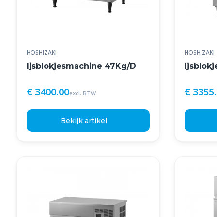
HOSHIZAKI
HOSHIZAKI
Ijsblokjesmachine 47Kg/D
Ijsblok
€ 3400.00
€ 3355
excl. BTW
Bekijk artikel