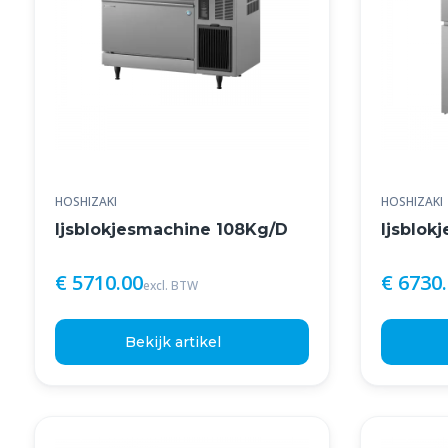
HOSHIZAKI
HOSHIZAKI
Ijsblokjesmachine 108Kg/D
Ijsblok
€ 5710.00
€ 6730
excl. BTW
Bekijk artikel