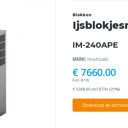
Blokken
Ijsblokje
IM-240APE
MERK:
Hoshizaki
€ 7660.00
Excl. BTW
€ 9268.60 incl BTW
(21%)
Download de technisc