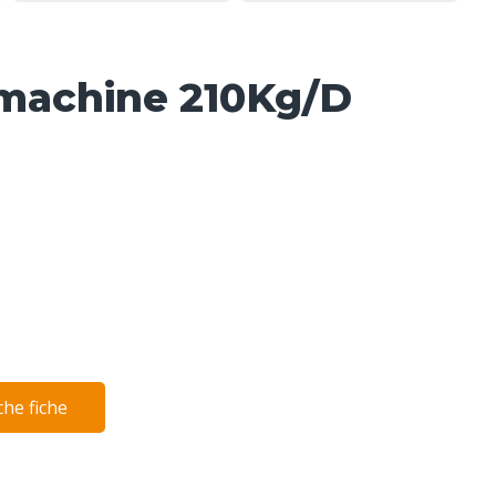
smachine 210Kg/D
he fiche