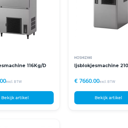
HOSHIZAKI
jesmachine 116Kg/D
Ijsblokjesmachine 21
.00
€ 7660.00
excl. BTW
excl. BTW
Bekijk artikel
Bekijk artikel