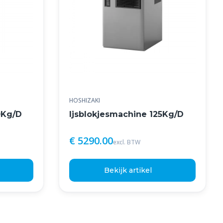
HOSHIZAKI
0Kg/D
Ijsblokjesmachine 125Kg/D
€ 5290.00
excl. BTW
Bekijk artikel