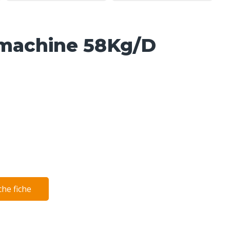
smachine 58Kg/D
he fiche