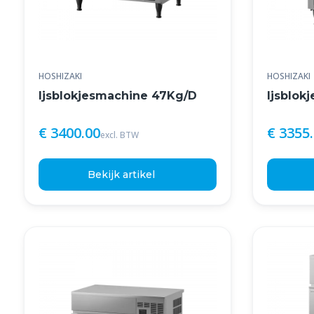
HOSHIZAKI
HOSHIZAKI
Ijsblokjesmachine 47Kg/D
Ijsblok
€ 3400.00
€ 3355
excl. BTW
Bekijk artikel