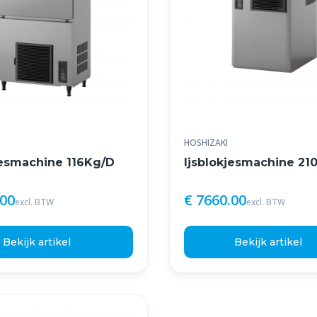
HOSHIZAKI
jesmachine 116Kg/D
Ijsblokjesmachine 21
.00
€ 7660.00
excl. BTW
excl. BTW
Bekijk artikel
Bekijk artikel