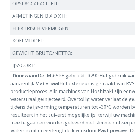
OPSLAGCAPACITEIT:
AFMETINGEN B X D X H:
ELEKTRISCH VERMOGEN:
KOELMIDDEL:
GEWICHT BRUTO/NETTO:
IJSSOORT:
Duurzaam
De IM-65PE gebruikt R290.Het gebruik van 
aanzienlijk.
Materiaal
Het exterieur is gemaakt van RVS
productieproces. Alle machines van Hoshizaki zijn een
waterstraal geïnjecteerd. Overtollig water verlaat de ge
tijdens de ijsvorming temperaturen tot -30°C worden be
resulteert in het zuiverst mogelijke ijs, terwijl uw m
mee te gaan en worden geleverd met slimme ontwerp-ex
watercircuit en verlengt de levensduur.
Past precies
Do