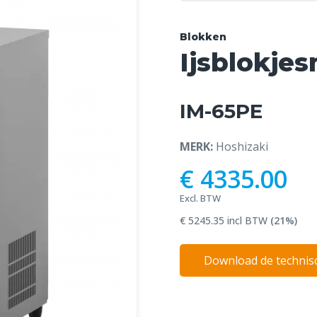
Blokken
Ijsblokje
IM-65PE
MERK:
Hoshizaki
€ 4335.00
Excl. BTW
€ 5245.35 incl BTW
(21%)
Download de technisc