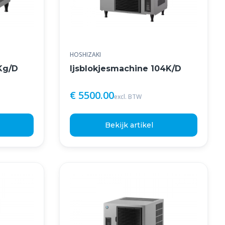
HOSHIZAKI
Kg/D
Ijsblokjesmachine 104K/D
€ 5500.00
excl. BTW
Bekijk artikel