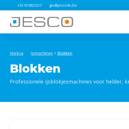
+32 9/2823227
gio@jesco4u.be
Horeca
Ijsmachines
>
Blokken
Blokken
Professionele ijsblokjesmachines voor helder, kr