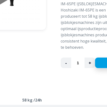
IM-65PE IJSBLOKJESMA
Hoshizaki IM-65PE is een
produceert tot 58 kg ijsbl
ijsblokjesmachines zijn u
optimaal ijsproductiepro
ijsblokjesmachines produ
consistent hoge kwalitei
te behoeven.
-
+
58 kg /24h