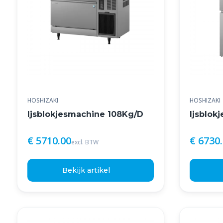
HOSHIZAKI
HOSHIZAKI
Ijsblokjesmachine 108Kg/D
Ijsblok
€ 5710.00
€ 6730
excl. BTW
Bekijk artikel