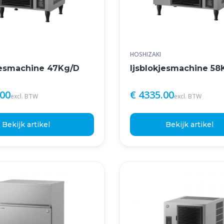
HOSHIZAKI
jesmachine 47Kg/D
Ijsblokjesmachine 58
.00
€ 4335.00
excl. BTW
excl. BTW
Bekijk artikel
Bekijk artikel