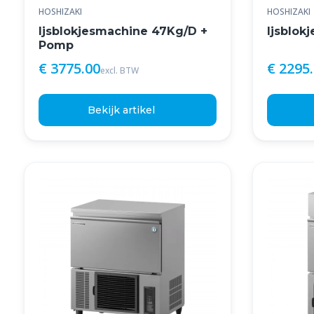
HOSHIZAKI
HOSHIZAKI
Ijsblokjesmachine 47Kg/D +
Ijsblok
Pomp
€ 3775.00
€ 2295
excl. BTW
Bekijk artikel