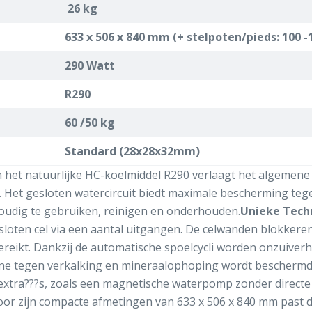
26 kg
633 x 506 x 840 mm (+ stelpoten/pieds: 100
290 Watt
R290
60 /50 kg
Standard (28x28x32mm)
het natuurlijke HC-koelmiddel R290 verlaagt het algemene
. Het gesloten watercircuit biedt maximale bescherming tege
voudig te gebruiken, reinigen en onderhouden.
Unieke Tech
sloten cel via een aantal uitgangen. De celwanden blokkeren d
reikt. Dankzij de automatische spoelcycli worden onzuiverhe
achine tegen verkalking en mineraalophoping wordt beschermd
tra???s, zoals een magnetische waterpomp zonder directe 
or zijn compacte afmetingen van 633 x 506 x 840 mm past d